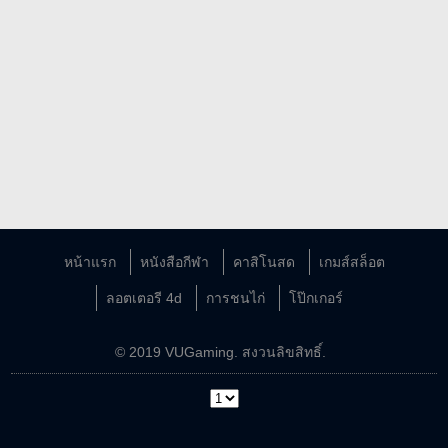
หน้าแรก
หนังสือกีฬา
คาสิโนสด
เกมส์สล็อต
ลอตเตอรี 4d
การชนไก่
โป๊กเกอร์
© 2019 VUGaming. สงวนลิขสิทธิ์.