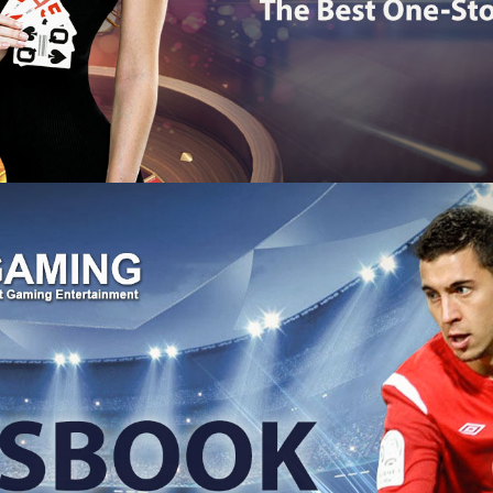
Sunbet Casino
ACE333
Relax Gaming
BG CASINO
Dream Gaming
Betsoft
Simple Play
Joker老虎机
RTG老虎机