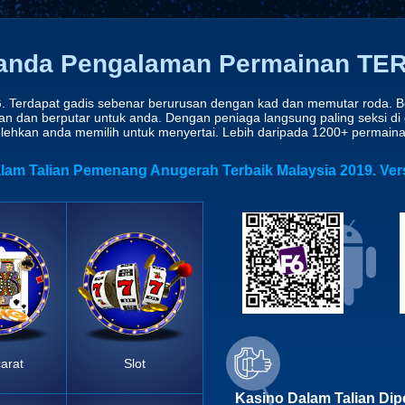
 anda Pengalaman Permainan TE
erdapat gadis sebenar berurusan dengan kad dan memutar roda. 
dan berputar untuk anda. Dengan peniaga langsung paling seksi di d
lehkan anda memilih untuk menyertai. Lebih daripada 1200+ permai
alam Talian Pemenang Anugerah Terbaik Malaysia 2019. Ver
arat
Slot
Kasino Dalam Talian Dip