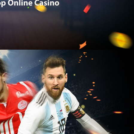
WM Casino
MG老虎机
Lucky Streak
Global Fish
V8 Poker
PG Soft
Skywind 老虎机
SA 老虎机