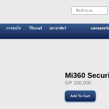
การชนไก่
โป๊กเกอร์
ปลาล่าสัตว์
แลกของขวั
HongKong Lottery
M-Sports
PG Soft
Yeebet
Gold Deluxe
King Maker
MY/SG 4D
Maxbet
Mi360 Secur
GP 100,000
WM Casino
CMD368
Mario
Dragon Gaming
LG88 Casino
Betswiz
Add To Cart