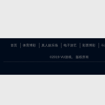
首页
体育博彩
真人娱乐场
电子游艺
彩票博彩
斗
©2019 VU游戏。 版权所有